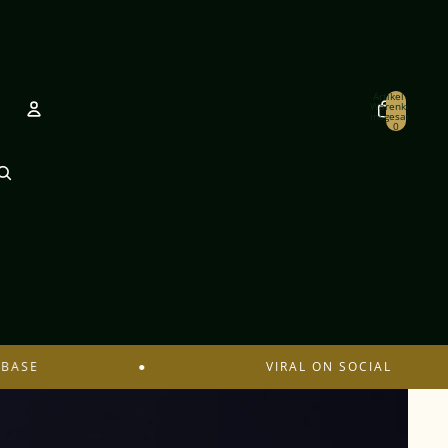
Artikel im
Warenkorb
insgesamt:
0
Konto
Andere Anmeldeoptionen
Bestellungen
Profil
E
●
VIRAL ON SOCIAL