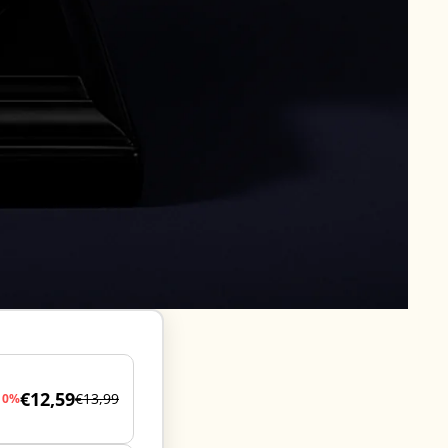
€12,59
€13,99
10%