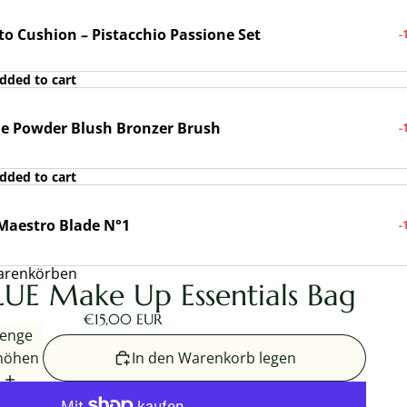
to Cushion – Pistacchio Passione Set
-
added to cart
le Powder Blush Bronzer Brush
-
added to cart
Maestro Blade N°1
-
renkörben
UE Make Up Essentials Bag
€15,00 EUR
enge
höhen
In den Warenkorb legen