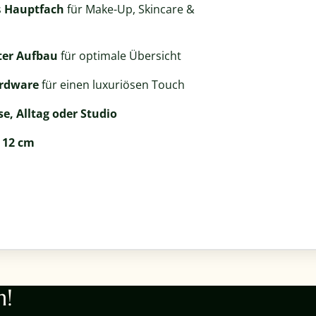
s
Hauptfach
für Make-Up, Skincare &
ter Aufbau
für optimale Übersicht
rdware
für einen luxuriösen Touch
se, Alltag oder Studio
x 12 cm
n!