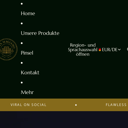
Home
Unsere Produkte
Region- und
Sprachauswahl
EUR
/
DE
Pinsel
öffnen
Kontakt
Mehr
VIRAL ON SOCIAL
●
FLAWLESS BAS