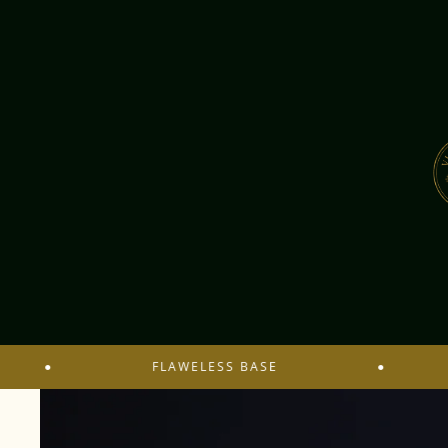
●
FLAWELESS BASE
●