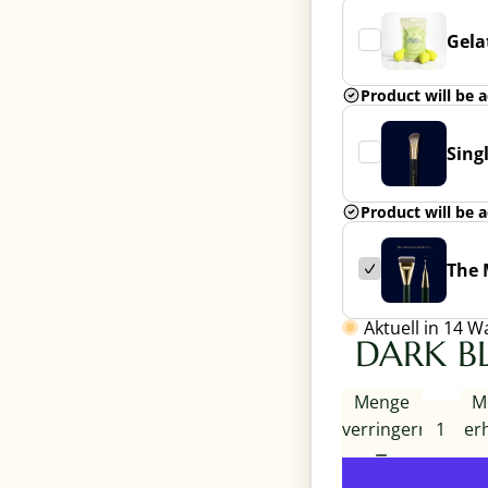
Gela
Product will be 
Sing
Product will be 
The 
Aktuell in
14
Wa
DARK BL
Menge
M
verringern
er